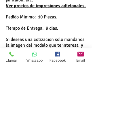
pantalon, etc.
Ver precios de impresiones adicionales.
Pedido Minimo: 10 Piezas.
Tiempo de Entrega: 9 dias.
Si deseas una cotizacion solo mandanos
la imagen del modelo que te interesa y
nosotros te mandamos el presupuesto.
Llamar
Whatsapp
Facebook
Email
Formas de Pago
Contacto
Compra Segura
Preguntas Frecuentes
Sé un Distribuidor
Envios Gratis
s
Somos
Testimonios
Recibe nuestras promociones:
ENVIAR