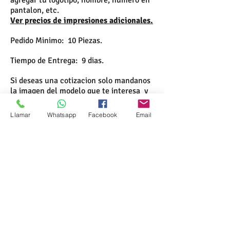
agregar tu logotipo, nombre, numero en
pantalon, etc.
Ver precios de impresiones adicionales.
Pedido Minimo: 10 Piezas.
Tiempo de Entrega: 9 dias.
Si deseas una cotizacion solo mandanos
la imagen del modelo que te interesa y
nosotros te mandamos el presupuesto.
Llamar
Whatsapp
Facebook
Email
Formas de Pago
Contacto
Compra Segura
Preguntas Frecuentes
Sé un Distribuidor
Envios Gratis
s
Somos
Testimonios
Recibe nuestras promociones:
ENVIAR