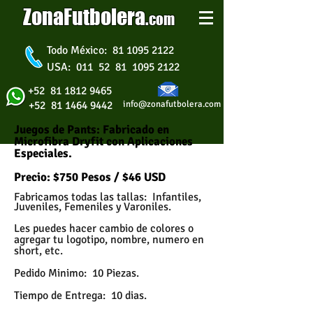
ZonaFutbolera
.
com
Todo México: 81 1095 2122
USA: 011 52 81 1095 2122
+52 81 1812 9465
+52 81 1464 9442
info@zonafutbolera.com
Juegos de Pants: Fabricado en
Microfibra Dryfit con Aplicaciones
Especiales.
Uniformes de Futbol
Precio: $750 Pesos / $46 USD
Fabricamos todas las tallas: Infantiles,
Juveniles, Femeniles y Varoniles.
Les puedes hacer cambio de colores o
agregar tu logotipo, nombre, numero en
short, etc.
Pedido Minimo: 10 Piezas.
Tiempo de Entrega: 10 dias.