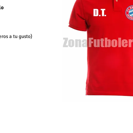
lo
SD
ros a tu gusto)