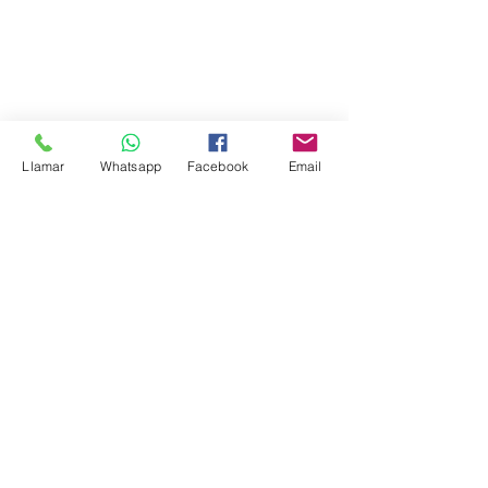
Llamar
Whatsapp
Facebook
Email
Formas de Pago
Contacto
Compra Segura
Preguntas Frecuentes
Sé un Distribuidor
Envios Gratis
s
Somos
Testimonios
Recibe nuestras promociones: